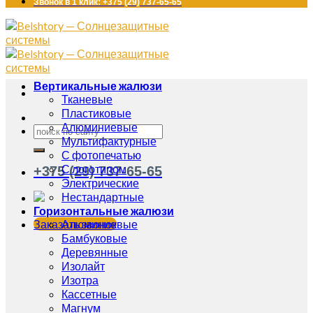
Звонок в 1 клик: +375 (29) 737-65-65
Вертикальные жалюзи
Тканевые
Пластиковые
Алюминиевые
Мультифактурные
С фотопечатью
С логотипом
+375 (29) 737-65-65
Электрические
Нестандартные
Горизонтальные жалюзи
Заказать звонок
Алюминиевые
Бамбуковые
Деревянные
Изолайт
Изотра
Кассетные
Магнум