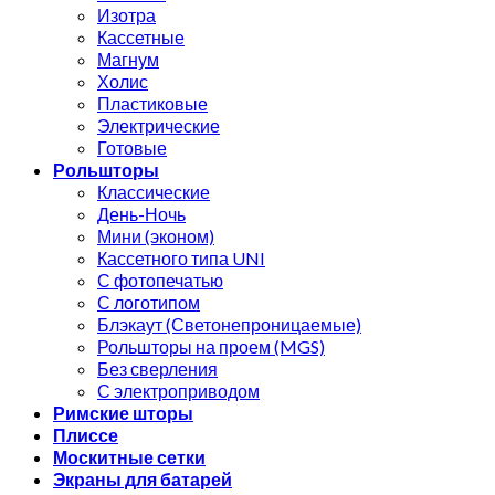
Изотра
Кассетные
Магнум
Холис
Пластиковые
Электрические
Готовые
Рольшторы
Классические
День-Ночь
Мини (эконом)
Кассетного типа UNI
С фотопечатью
С логотипом
Блэкаут (Светонепроницаемые)
Рольшторы на проем (MGS)
Без сверления
С электроприводом
Римские шторы
Плиссе
Москитные сетки
Экраны для батарей